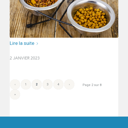
Lire la suite
2 JANVIER 2023
‹
1
2
3
4
›
Page 2 sur 8
»