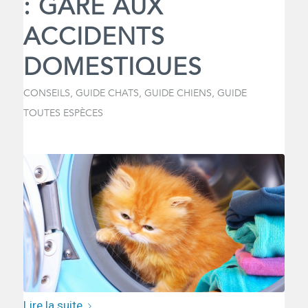
: GARE AUX
ACCIDENTS
DOMESTIQUES
CONSEILS
,
GUIDE CHATS
,
GUIDE CHIENS
,
GUIDE
TOUTES ESPÈCES
Lire la suite