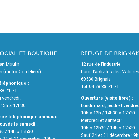
SOCIAL ET BOUTIQUE
REFUGE DE BRIGNAI
ean Moulin
12 rue de l’industrie
n (métro Cordeliers)
Parc d’activités des Vallière
69530 Brignais
éléphonique :
Tél. 04 78 38 71 71
 38 71 71
u vendredi :
Ouverture (visite libre) :
 13h à 17h30
Lundi, mardi, jeudi et vendred
10h à 12h / 14h30 à 17h30
ce téléphonique animaux
Mercredi et samedi :
ouvés le samedi :
10h à 12h30 / 14h à 17h30
30 / 14h à 17h30
Sauf 24 et 31 décembre : 9h