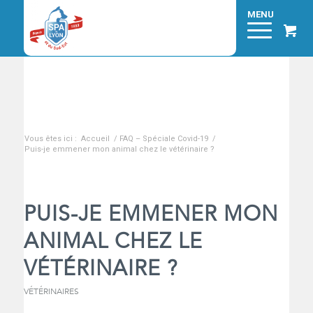
Blog - A la une
Vous êtes ici :
Accueil
/
FAQ – Spéciale Covid-19
/
Puis-je emmener mon animal chez le vétérinaire ?
PUIS-JE EMMENER MON
ANIMAL CHEZ LE
VÉTÉRINAIRE ?
VÉTÉRINAIRES