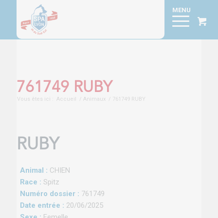
761749 RUBY
Vous êtes ici :
Accueil
/
Animaux
/
761749 RUBY
RUBY
Animal :
CHIEN
Race :
Spitz
Numéro dossier :
761749
Date entrée :
20/06/2025
Sexe :
Femelle