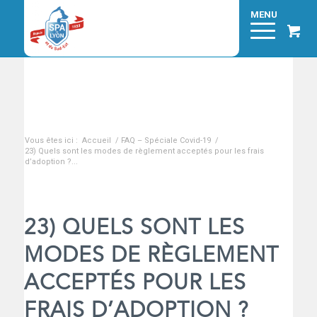
Blog - A la une
Vous êtes ici :
Accueil
/
FAQ – Spéciale Covid-19
/
23) Quels sont les modes de règlement acceptés pour les frais
d’adoption ?...
23) QUELS SONT LES
MODES DE RÈGLEMENT
ACCEPTÉS POUR LES
FRAIS D’ADOPTION ?