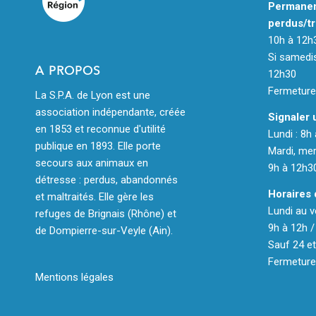
Permanen
perdus/tr
10h à 12h
Si samedis
A PROPOS
12h30
Fermeture 
La S.P.A. de Lyon est une
association indépendante, créée
Signaler 
en 1853 et reconnue d'utilité
Lundi : 8h
publique en 1893. Elle porte
Mardi, merc
secours aux animaux en
9h à 12h3
détresse : perdus, abandonnés
Horaires 
et maltraités. Elle gère les
Lundi au v
refuges de Brignais (Rhône) et
9h à 12h /
de Dompierre-sur-Veyle (Ain).
Sauf 24 et
Fermeture 
Mentions légales