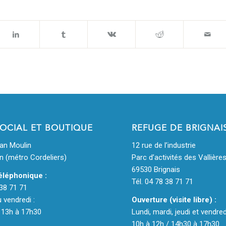
SOCIAL ET BOUTIQUE
REFUGE DE BRIGNAI
ean Moulin
12 rue de l’industrie
n (métro Cordeliers)
Parc d’activités des Vallière
69530 Brignais
éléphonique :
Tél. 04 78 38 71 71
 38 71 71
u vendredi :
Ouverture (visite libre) :
 13h à 17h30
Lundi, mardi, jeudi et vendred
10h à 12h / 14h30 à 17h30