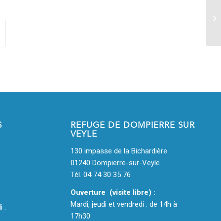
10
je
ad
S
REFUGE DE DOMPIERRE SUR
VEYLE
130 impasse de la Bichardière
s
01240 Dompierre-sur-Veyle
Tél. 04 74 30 35 76
Ouverture (visite libre) :
Mardi, jeudi et vendredi : de 14h à
i :
17h30