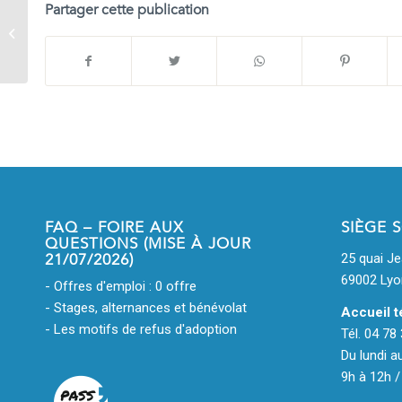
Partager cette publication
8) Prenez-vous en charge les
abandons ?
FAQ – FOIRE AUX
SIÈGE 
QUESTIONS (MISE À JOUR
21/07/2026)
25 quai J
69002 Lyo
- Offres d'emploi : 0 offre
- Stages, alternances et bénévolat
Accueil t
- Les motifs de refus d'adoption
Tél. 04 78
Du lundi a
9h à 12h /