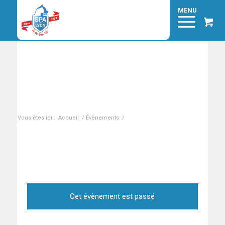
Mercredi 4 mai : braderie-brocante du refuge de
Brignais
Vous êtes ici :
Accueil
/
Évènements
/
Mercredi 4 mai : braderie-
brocante du refuge de Brignais
Cet évènement est passé