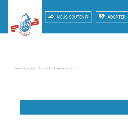
NOUS SOUTENIR
ADOPTER
Loto – 18/02/23 – Espace Citoyen Lyon 8e
Vous êtes ici :
Accueil
/
Évènements
/
Loto – 18/02/23 – Espace Citoyen 