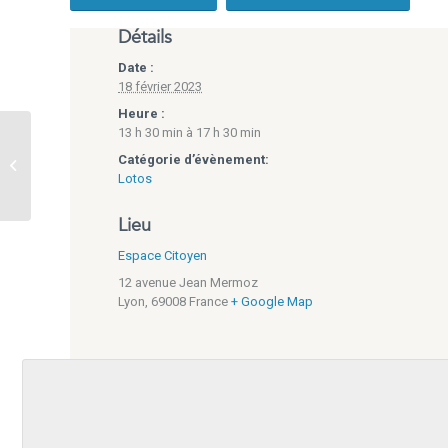
Détails
Date :
18 février 2023
Heure :
13 h 30 min à 17 h 30 min
Braderies du mercredi –
Catégorie d’évènement:
01/02/23 – Refuge de
Lotos
Brignais
Lieu
Espace Citoyen
12 avenue Jean Mermoz
Lyon
,
69008
France
+ Google Map