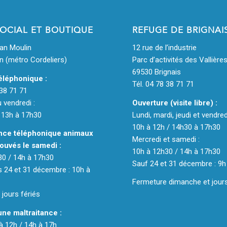
SOCIAL ET BOUTIQUE
REFUGE DE BRIGNAI
ean Moulin
12 rue de l’industrie
n (métro Cordeliers)
Parc d’activités des Vallière
69530 Brignais
éléphonique :
Tél. 04 78 38 71 71
 38 71 71
u vendredi :
Ouverture (visite libre) :
 13h à 17h30
Lundi, mardi, jeudi et vendred
10h à 12h / 14h30 à 17h30
ce téléphonique animaux
Mercredi et samedi :
ouvés le samedi :
10h à 12h30 / 14h à 17h30
30 / 14h à 17h30
Sauf 24 et 31 décembre : 9h
 24 et 31 décembre : 10h à
Fermeture dimanche et jours
jours fériés
une maltraitance :
 à 12h / 14h à 17h