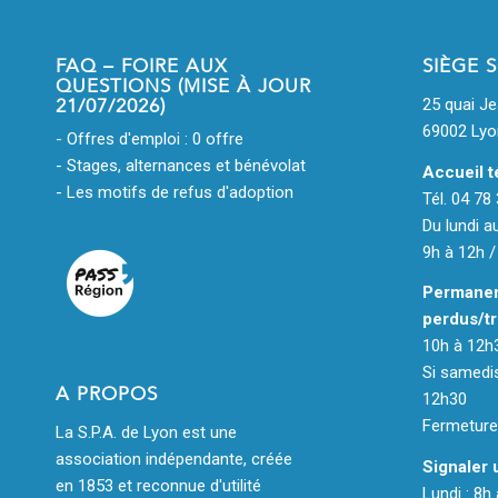
FAQ – FOIRE AUX
SIÈGE 
QUESTIONS (MISE À JOUR
21/07/2026)
25 quai J
69002 Lyo
- Offres d'emploi : 0 offre
- Stages, alternances et bénévolat
Accueil t
- Les motifs de refus d'adoption
Tél. 04 78
Du lundi a
9h à 12h /
Permanen
perdus/tr
10h à 12h
Si samedis
A PROPOS
12h30
Fermeture 
La S.P.A. de Lyon est une
association indépendante, créée
Signaler 
en 1853 et reconnue d'utilité
Lundi : 8h