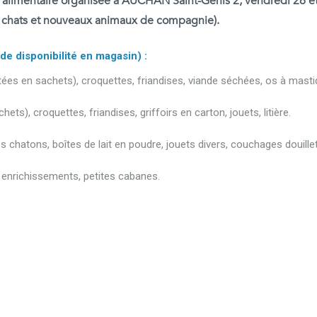
te alimentaire organisée à AUCHAN Saint-Genis 2, vendredi 26 e
, chats et nouveaux animaux de compagnie).
e disponibilité en magasin) :
âtées en sachets), croquettes, friandises, viande séchées, os à masti
ts), croquettes, friandises, griffoirs en carton, jouets, litière.
 chatons, boîtes de lait en poudre, jouets divers, couchages douillet
n, enrichissements, petites cabanes.