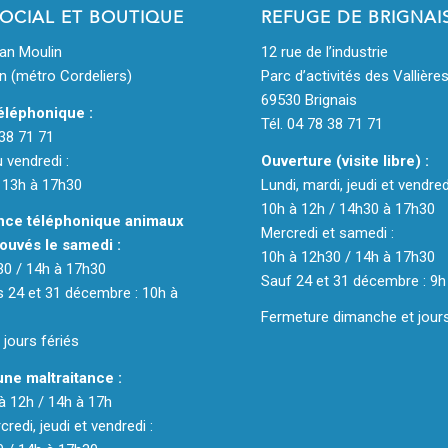
SOCIAL ET BOUTIQUE
REFUGE DE BRIGNAI
ean Moulin
12 rue de l’industrie
n (métro Cordeliers)
Parc d’activités des Vallière
69530 Brignais
éléphonique :
Tél. 04 78 38 71 71
 38 71 71
u vendredi :
Ouverture (visite libre) :
 13h à 17h30
Lundi, mardi, jeudi et vendred
10h à 12h / 14h30 à 17h30
ce téléphonique animaux
Mercredi et samedi :
ouvés le samedi :
10h à 12h30 / 14h à 17h30
30 / 14h à 17h30
Sauf 24 et 31 décembre : 9h
 24 et 31 décembre : 10h à
Fermeture dimanche et jours
jours fériés
une maltraitance :
 à 12h / 14h à 17h
redi, jeudi et vendredi :