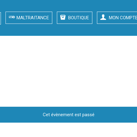
MALTRAITANCE
BOUTIQUE
MON COMPT
CHAN Saint-Genis-Laval
sam 27 juin 2026 – AUCHAN Saint-Genis-Laval
Cet évènement est passé