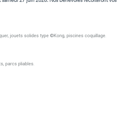
t samedi 27 juin 2026. Nos bénévoles récolteront vos
quer, jouets solides type ©Kong, piscines coquillage.
s, parcs pliables.