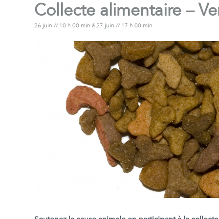
Collecte alimentaire – V
26 juin // 10 h 00 min
à
27 juin // 17 h 00 min