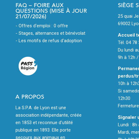
FAQ – FOIRE AUX
SIÈGE 
QUESTIONS (MISE À JOUR
21/07/2026)
25 quai J
69002 Lyo
- Offres d'emploi : 0 offre
- Stages, alternances et bénévolat
Accueil t
- Les motifs de refus d'adoption
Tél. 04 78
Du lundi a
9h à 12h /
Permanen
perdus/tr
10h à 12h
Si samedis
A PROPOS
12h30
Fermeture 
La S.P.A. de Lyon est une
association indépendante, créée
Signaler 
en 1853 et reconnue d'utilité
Lundi : 8h
publique en 1893. Elle porte
Mardi, merc
secours aux animaux en