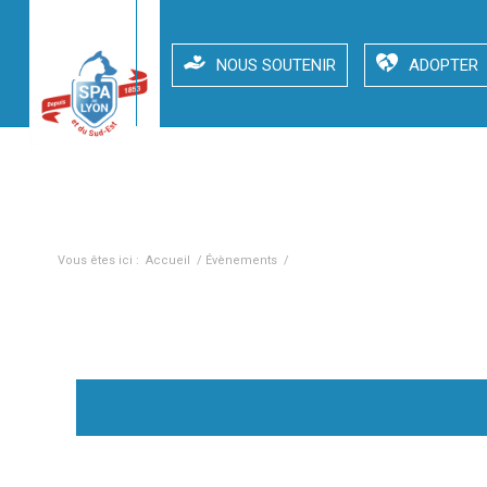
NOUS SOUTENIR
ADOPTER
Collecte alimentaire – Ven 26 et sam 27 juin 2026 – AU
Vous êtes ici :
Accueil
/
Évènements
/
Collecte alimentaire – Ven 26 et 