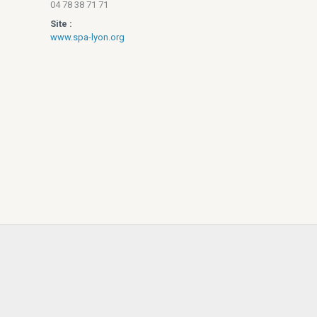
04 78 38 71 71
Site :
www.spa-lyon.org