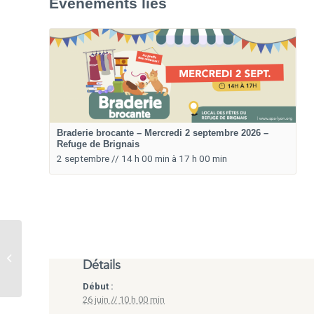
Évènements liés
Braderie brocante – Mercredi 2 septembre 2026 –
Refuge de Brignais
2 septembre // 14 h 00 min
à
17 h 00 min
Présence à la Hot Gone
Marche des teckels
Détails
Lyon – 14 juin 2026
Début :
26 juin // 10 h 00 min