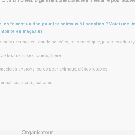
’Or, à Limonest, organisent une collecte alimentaire pour soute
 en faisant un don pour les animaux à l’adoption ? Voici une li
ibilité en magasin) :
achets), friandises, viande séchées, os à mastiquer, jouets solides 
ts), friandises, jouets, litière.
spéciales chatons, parcs pour animaux, alèses jetables.
n, enrichissements, cabanes.
Organisateur