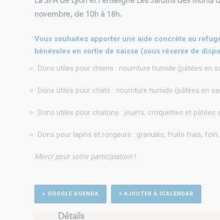
La SPA de Lyon et l’enseigne Les Jardins des Monts d
novembre, de 10h à 18h.
Vous souhaitez apporter une aide concrète au refuge,
bénévoles en sortie de caisse (sous réserve de dispon
Dons utiles pour chiens : nourriture humide (pâtées en s
Dons utiles pour chats : nourriture humide (pâtées en sache
Dons utiles pour chatons : jouets, croquettes et pâtées 
Dons pour lapins et rongeurs : granulés, fruits frais, foi
Merci pour votre participation !
+ GOOGLE AGENDA
+ AJOUTER À ICALENDAR
Détails