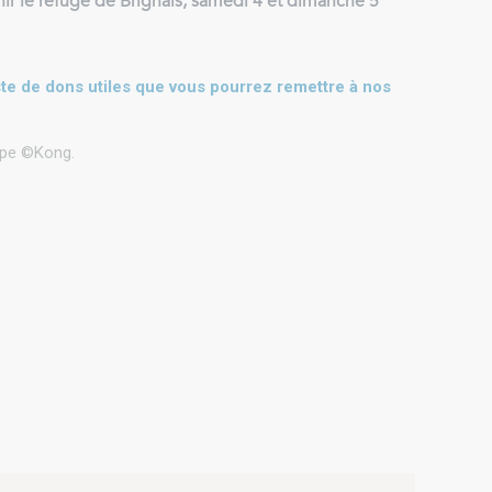
nir le refuge de Brignais, samedi 4 et dimanche 5
ste de dons utiles que vous pourrez remettre à nos
type ©Kong.