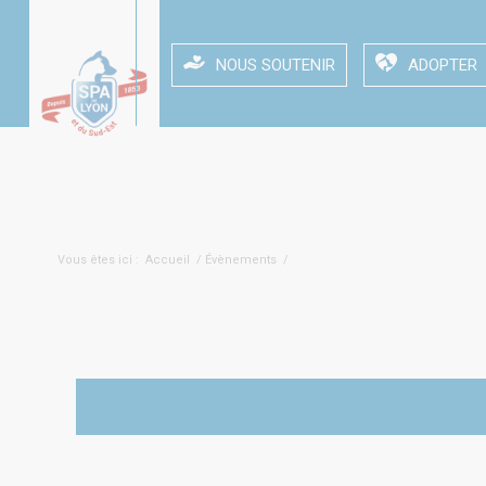
NOUS SOUTENIR
ADOPTER
Collecte alimentaire – 4 & 5 novembre – Les Jardins de
Vous êtes ici :
Accueil
/
Évènements
/
Collecte alimentaire – 4 & 5 nove