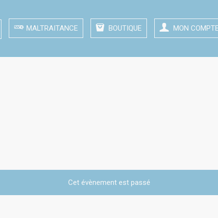
MALTRAITANCE
BOUTIQUE
MON COMPT
s Monts d’Or (Limonest)
mbre – Les Jardins des Monts d’Or (Limonest)
Cet évènement est passé