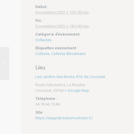
Début :
4 novembre 2023 // 10 h 00 min
Fin :
5 novembre 2023 // 18 h 00 min
Catégorie d’évènement:
Collectes
Étiquettes évènement :
Collecte
,
Collecte Alimentaire
Collecte alimentaire –
Samedi 28 octobre –
Lieu
Gamm vert (Saint-Denis-
lès-Bourg)
Les Jardins des Monts d’Or de Limonest
Route nationale 6, La Bruyère
Limonest
,
69760
+ Google Map
Téléphone :
04.78.66.15.84
Site :
https://lesjardinsdesmontsdor.fr/