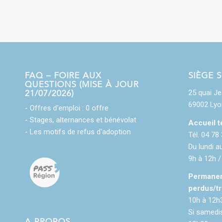
FAQ – FOIRE AUX
SIÈGE 
QUESTIONS (MISE À JOUR
21/07/2026)
25 quai J
69002 Lyo
- Offres d'emploi : 0 offre
- Stages, alternances et bénévolat
Accueil t
- Les motifs de refus d'adoption
Tél. 04 78
Du lundi a
9h à 12h /
Permanen
perdus/tr
10h à 12h
Si samedis
A PROPOS