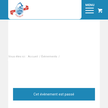
Braderies du mercredi – 04/01/23 – Refuge de
Brignais
Vous êtes ici :
Accueil
/
Évènements
/
Braderies du mercredi –
04/01/23 – Refuge de Brignais
Cet évènement est passé